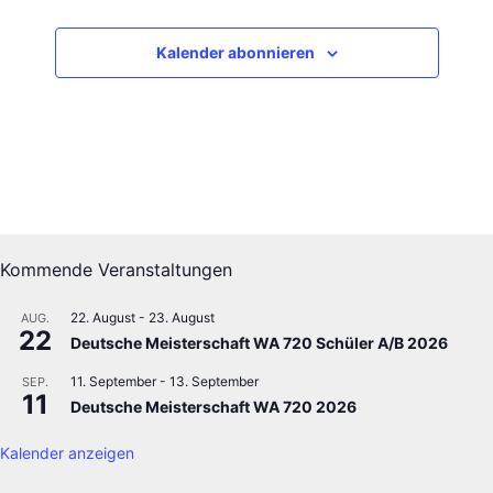
a
n
u
n
s
m
Kalender abonnieren
t
s
w
a
t
ä
l
h
a
t
l
l
u
e
n
t
n
g
u
.
A
n
Kommende Veranstaltungen
n
g
s
22. August
-
23. August
AUG.
i
e
22
Deutsche Meisterschaft WA 720 Schüler A/B 2026
c
n
h
11. September
-
13. September
SEP.
11
S
t
Deutsche Meisterschaft WA 720 2026
u
e
Kalender anzeigen
n
c
-