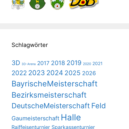
N
a
v
i
g
Schlagwörter
a
t
2019
3D
2018
i
2017
2021
2020
3D-Arena
o
2023
2024
2025
2022
2026
n
BayrischeMeisterschaft
Bezirksmeisterschaft
DeutscheMeisterschaft
Feld
Halle
Gaumeisterschaft
Raiffeisenturnier
Sparkassenturnier