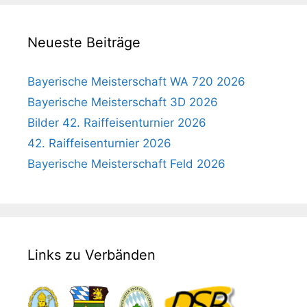
h
N
e
a
Neueste Beiträge
u
v
i
n
g
Bayerische Meisterschaft WA 720 2026
d
a
Bayerische Meisterschaft 3D 2026
A
t
Bilder 42. Raiffeisenturnier 2026
n
i
42. Raiffeisenturnier 2026
o
s
n
Bayerische Meisterschaft Feld 2026
i
c
h
t
e
Links zu Verbänden
n
,