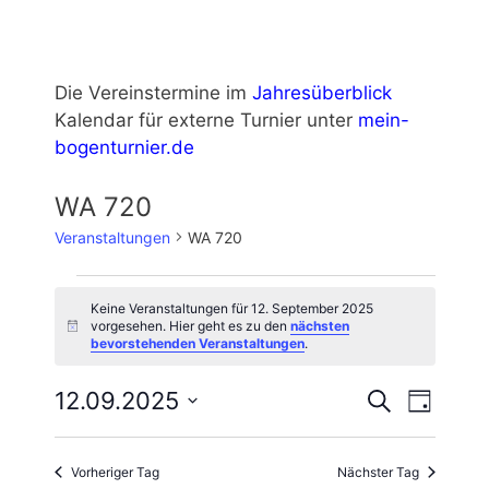
Die Vereinstermine im
Jahresüberblick
Kalendar für externe Turnier unter
mein-
bogenturnier.de
donald duck macht quack
WA 720
Veranstaltungen
WA 720
Veranstaltungen
Keine Veranstaltungen für 12. September 2025
für
vorgesehen. Hier geht es zu den
nächsten
H
bevorstehenden Veranstaltungen
.
12.
i
n
September
w
V
V
12.09.2025
S
e
T
2025
u
e
i
e
D
a
s
c
r
g
a
r
h
a
Vorheriger Tag
Nächster Tag
t
e